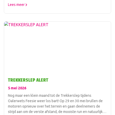
wanneer jouw favoriete onderdelen op het programma staan.
Lees meer
Het aftellen kan beginnen — tot op het terrein! 🎉🚜
TREKKERSLEP ALERT
5 mei 2026
Nog maar een klein maand tot de Trekkerslep tijdens
Oalerwets Feesie weer los bart! Op 29 en 30 mei brullen de
motoren opnieuw over het terrein en gaan deelnemers de
strijd aan om de verste afstand, de mooiste run en natuurlijk